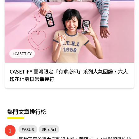
#CASETiFY
CASETiFY 臺灣限定「有求必印」系列人氣回歸，六大
印花化身日常幸運符
熱門文章排行榜
#ASUS
#ProArt
1