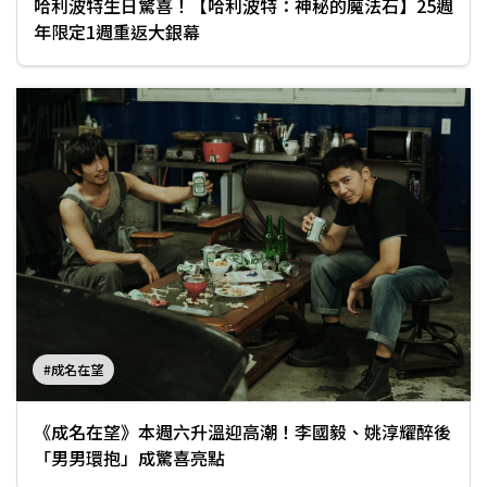
哈利波特生日驚喜！【哈利波特：神秘的魔法石】25週
年限定1週重返大銀幕
#成名在望
《成名在望》本週六升溫迎高潮！李國毅、姚淳耀醉後
「男男環抱」成驚喜亮點