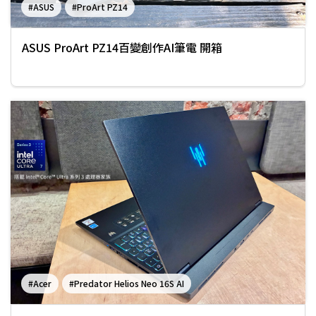
#ASUS
#ProArt PZ14
ASUS ProArt PZ14百變創作AI筆電 開箱
#Acer
#Predator Helios Neo 16S AI