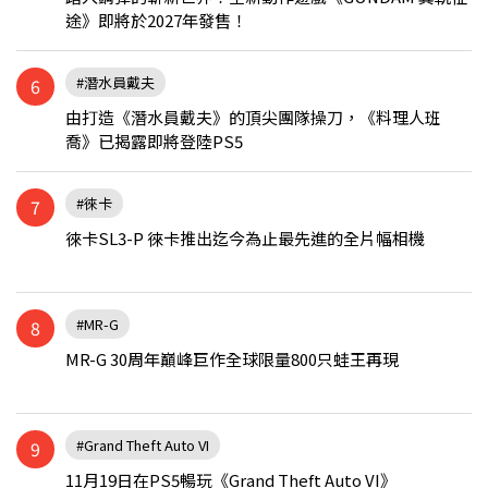
途》即將於2027年發售！
#潛水員戴夫
6
由打造《潛水員戴夫》的頂尖團隊操刀，《料理人班
喬》已揭露即將登陸PS5
#徠卡
7
徠卡SL3-P 徠卡推出迄今為止最先進的全片幅相機
#MR-G
8
MR-G 30周年巔峰巨作全球限量800只蛙王再現
#Grand Theft Auto VI
9
11月19日在PS5暢玩《Grand Theft Auto VI》