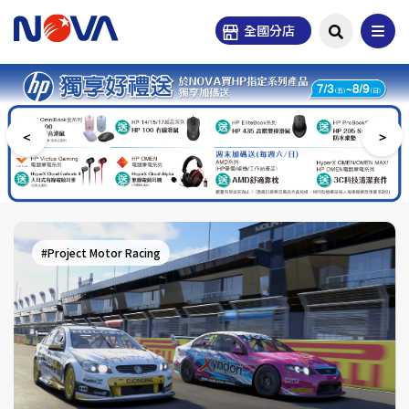
全國分店
#ASUS
#SEGA 新創造球會 2026
#HONOR
#Project Motor Racing
#OPPO
#ASUS Pad
#OPPO Reno16