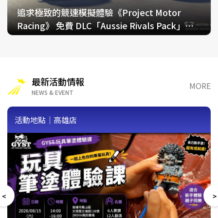
華碩全新平板電腦回歸 ASUS Pad 12.2 吋輕薄
《SEGA 新創造球會 2026》 半週年紀念！傳奇
HONOR 600 Pro MOLLY Limited Edition 8/1
追求極致的競速模擬體驗《Project Motor
OPPO Reno16 上市熱潮不斷！
便攜的大螢幕體驗
SP球星「球王比利」登場！
起限量開賣
Racing》 免費 DLC「Aussie Rivals Pack」現
BABYMONSTER舞蹈大賽總決賽周末登場
已發布！
最新活動情報
MORE
NEWS & EVENT
活動地點｜高雄店