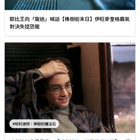
歐比王向「龍迷」喊話【橡樹街末日】伊旺麥奎格霸氣
對決失控恐龍
#哈利波特：神秘的魔法石