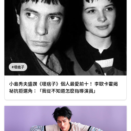
#壞痞子
小島秀夫盛讚《壞痞子》個人最愛前十！ 李歐卡霍揭
祕抗拒選角：「我從不知道怎麼指導演員」